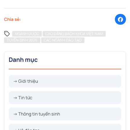
Chia sẻ:
NGÀNH DƯỢC
CAO ĐẲNG BÁCH KHOA VIỆT NAM
TUYỂN SINH 2026
CÁC NGÀNH ĐÀO TẠO
Danh mục
→ Giới thiệu
→ Tin tức
→ Thông tin tuyển sinh