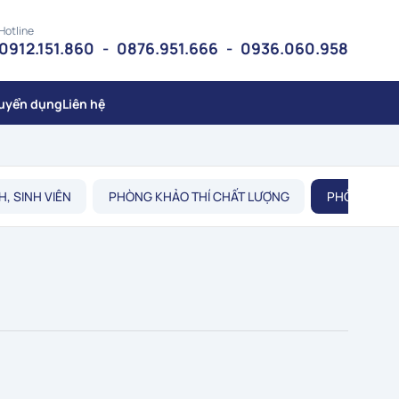
Hotline
0912.151.860
-
0876.951.666
-
0936.060.958
uyển dụng
Liên hệ
, SINH VIÊN
PHÒNG KHẢO THÍ CHẤT LƯỢNG
PHÒNG TRU