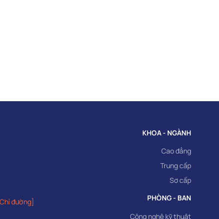
KHOA - NGÀNH
Cao đẳng
Trung cấp
Sơ cấp
PHÒNG - BAN
[Chỉ đường]
Công nghệ kỹ thuật