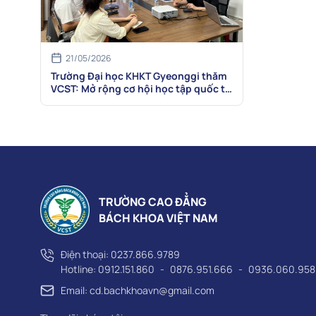
21/05/2026
Trường Đại học KHKT Gyeonggi thăm
VCST: Mở rộng cơ hội học tập quốc tế
cho sinh viên
TRƯỜNG CAO ĐẲNG
BÁCH KHOA VIỆT NAM
Điện thoại:
0237.866.9789
Hotline:
0912.151.860
-
0876.951.666
-
0936.060.958
Email: cd.bachkhoavn@gmail.com