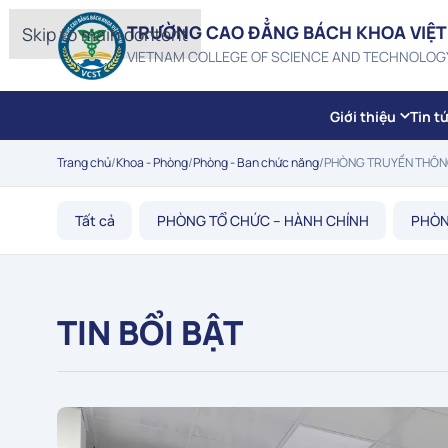
TRƯỜNG CAO ĐẲNG BÁCH KHOA VIỆT
Skip to main content
VIETNAM COLLEGE OF SCIENCE AND TECHNOLOG
Giới thiệu
Tin t
Trang chủ
/
Khoa - Phòng
/
Phòng - Ban chức năng
/
PHÒNG TRUYỀN THÔ
Tất cả
PHÒNG TỔ CHỨC – HÀNH CHÍNH
PHÒN
TIN BỔI BẬT