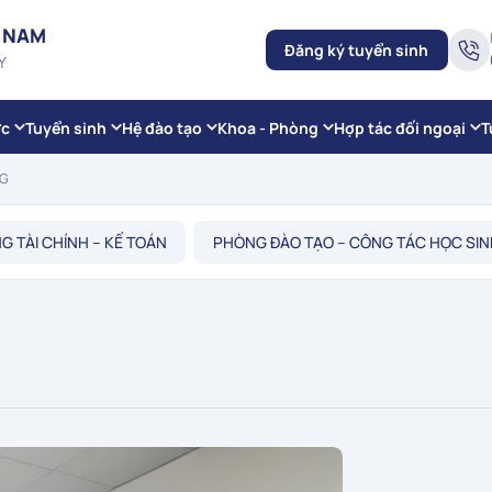
 NAM
Đăng ký tuyển sinh
Y
ức
Tuyển sinh
Hệ đào tạo
Khoa - Phòng
Hợp tác đối ngoại
T
NG
G TÀI CHÍNH – KẾ TOÁN
PHÒNG ĐÀO TẠO – CÔNG TÁC HỌC SINH