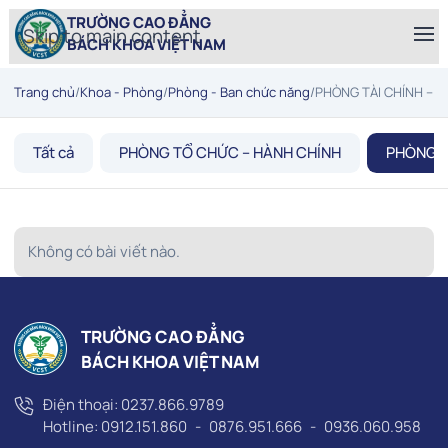
TRƯỜNG CAO ĐẲNG
Skip to main content
BÁCH KHOA VIỆT NAM
Trang chủ
/
Khoa - Phòng
/
Phòng - Ban chức năng
/
PHÒNG TÀI CHÍNH – K
Tất cả
PHÒNG TỔ CHỨC – HÀNH CHÍNH
PHÒNG T
Không có bài viết nào.
TRƯỜNG CAO ĐẲNG
BÁCH KHOA VIỆT NAM
Điện thoại:
0237.866.9789
Hotline:
0912.151.860
-
0876.951.666
-
0936.060.958