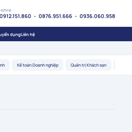
Hotline
0912.151.860
-
0876.951.666
-
0936.060.958
uyển dụng
Liên hệ
Anh
Kế toán Doanh nghiệp
Quản trị Khách sạn
Kỹ thu