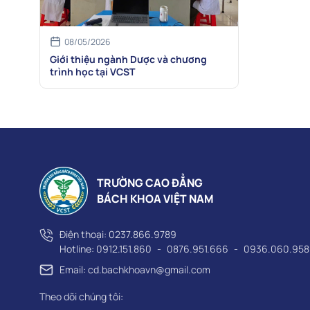
08/05/2026
Giới thiệu ngành Dược và chương
trình học tại VCST
TRƯỜNG CAO ĐẲNG
BÁCH KHOA VIỆT NAM
Điện thoại:
0237.866.9789
Hotline:
0912.151.860
-
0876.951.666
-
0936.060.958
Email: cd.bachkhoavn@gmail.com
Theo dõi chúng tôi: