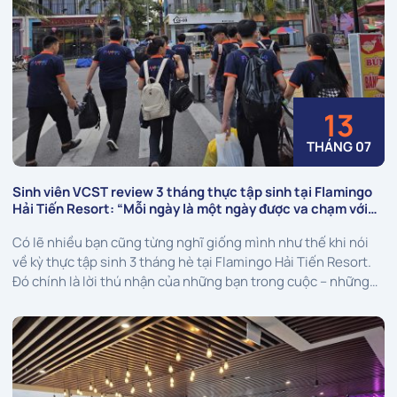
13
THÁNG 07
Sinh viên VCST review 3 tháng thực tập sinh tại Flamingo
Hải Tiến Resort: “Mỗi ngày là một ngày được va chạm với
nghề thật!”
Có lẽ nhiều bạn cũng từng nghĩ giống mình như thế khi nói
về kỳ thực tập sinh 3 tháng hè tại Flamingo Hải Tiến Resort.
Đó chính là lời thú nhận của những bạn trong cuộc – những
sinh viên VCST đang thực tập sinh tại resort 5 sao. ...