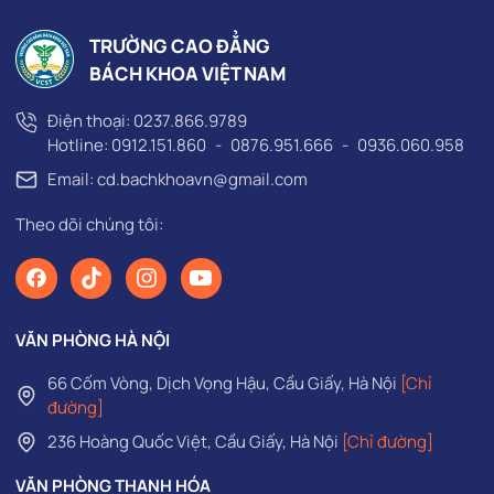
TRƯỜNG CAO ĐẲNG
BÁCH KHOA VIỆT NAM
Điện thoại:
0237.866.9789
Hotline:
0912.151.860
-
0876.951.666
-
0936.060.958
Email: cd.bachkhoavn@gmail.com
Theo dõi chúng tôi:
VĂN PHÒNG HÀ NỘI
66 Cốm Vòng, Dịch Vọng Hậu, Cầu Giấy, Hà Nội
[Chỉ
đường]
236 Hoàng Quốc Việt, Cầu Giấy, Hà Nội
[Chỉ đường]
VĂN PHÒNG THANH HÓA