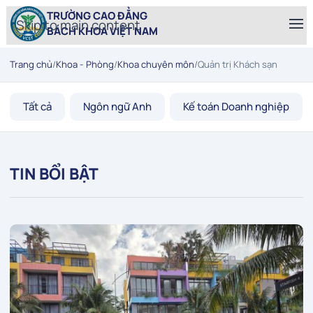
TRƯỜNG CAO ĐẲNG
Skip to main content
BÁCH KHOA VIỆT NAM
Trang chủ
/
Khoa - Phòng
/
Khoa chuyên môn
/
Quản trị Khách sạn
Tất cả
Ngôn ngữ Anh
Kế toán Doanh nghiệp
TIN BỔI BẬT