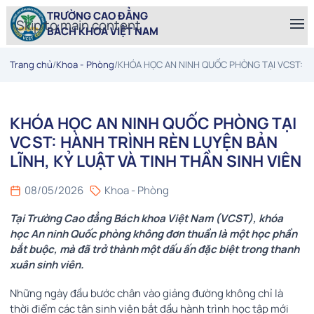
TRƯỜNG CAO ĐẲNG
Skip to main content
BÁCH KHOA VIỆT NAM
Trang chủ
/
Khoa - Phòng
/
KHÓA HỌC AN NINH QUỐC PHÒNG TẠI VCST: HÀN
KHÓA HỌC AN NINH QUỐC PHÒNG TẠI
VCST: HÀNH TRÌNH RÈN LUYỆN BẢN
LĨNH, KỶ LUẬT VÀ TINH THẦN SINH VIÊN
08/05/2026
Khoa - Phòng
Tại Trường Cao đẳng Bách khoa Việt Nam (VCST), khóa
học An ninh Quốc phòng không đơn thuần là một học phần
bắt buộc, mà đã trở thành một dấu ấn đặc biệt trong thanh
xuân sinh viên.
Những ngày đầu bước chân vào giảng đường không chỉ là
thời điểm các tân sinh viên bắt đầu hành trình học tập mới