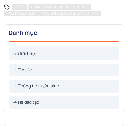
VCST
KHÓA HỌC AN NINH QUỐC PHÒNG
HỌC KỲ QUÂN SỰ
CAO ĐẲNG BÁCH KHOA VIỆT NAM
Danh mục
→ Giới thiệu
→ Tin tức
→ Thông tin tuyển sinh
→ Hệ đào tạo