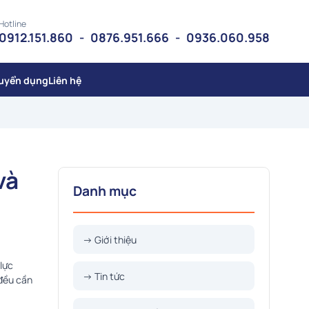
Hotline
0912.151.860
-
0876.951.666
-
0936.060.958
uyển dụng
Liên hệ
và
Danh mục
→ Giới thiệu
lực
→ Tin tức
 đều cần