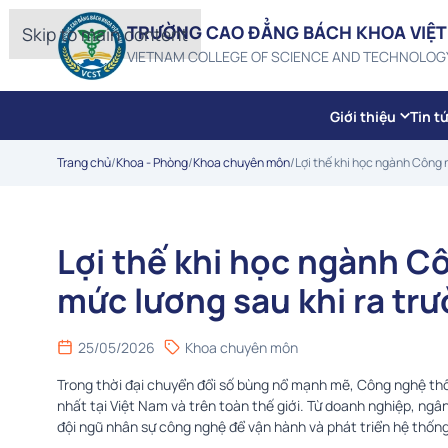
TRƯỜNG CAO ĐẲNG BÁCH KHOA VIỆT
Skip to main content
VIETNAM COLLEGE OF SCIENCE AND TECHNOLOG
Giới thiệu
Tin t
Trang chủ
/
Khoa - Phòng
/
Khoa chuyên môn
/
Lợi thế khi học ngành Công 
Lợi thế khi học ngành C
mức lương sau khi ra tr
25/05/2026
Khoa chuyên môn
Trong thời đại chuyển đổi số bùng nổ mạnh mẽ, Công nghệ th
nhất tại Việt Nam và trên toàn thế giới. Từ doanh nghiệp, ngâ
đội ngũ nhân sự công nghệ để vận hành và phát triển hệ thống