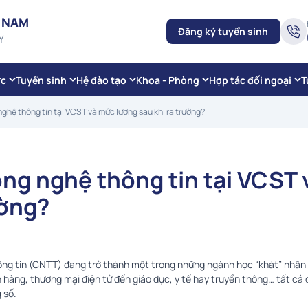
 NAM
Đăng ký tuyển sinh
Y
ức
Tuyển sinh
Hệ đào tạo
Khoa - Phòng
Hợp tác đối ngoại
T
nghệ thông tin tại VCST và mức lương sau khi ra trường?
ông nghệ thông tin tại VCST 
ường?
ông tin (CNTT) đang trở thành một trong những ngành học “khát” nhân 
n hàng, thương mại điện tử đến giáo dục, y tế hay truyền thông… tất cả
 số.