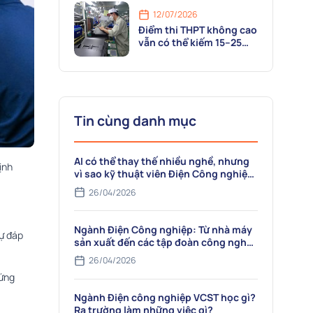
ngày được va chạm với
nghề thật!”
12/07/2026
Điểm thi THPT không cao
vẫn có thể kiếm 15–25
triệu/tháng? Bí mật nằm
ở ngành Điện Công
nghiệp VCST
Tin cùng danh mục
AI có thể thay thế nhiều nghề, nhưng
ịnh
vì sao kỹ thuật viên Điện Công nghiệp
vẫn được doanh nghiệp săn đón?
26/04/2026
Ngành Điện Công nghiệp: Từ nhà máy
ự đáp
sản xuất đến các tập đoàn công nghệ,
cánh cửa nghề nghiệp rộng mở
26/04/2026
 ứng
Ngành Điện công nghiệp VCST học gì?
Ra trường làm những việc gì?