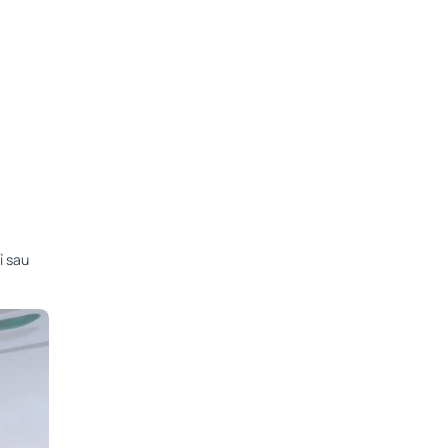
ỉ sau