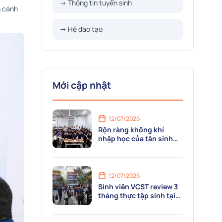
→ Thông tin tuyển sinh
h cánh
→ Hệ đào tạo
Mới cập nhật
12/07/2026
Rộn ràng không khí
nhập học của tân sinh
viên ngành Công nghệ Ô
tô tại VCST
12/07/2026
Sinh viên VCST review 3
tháng thực tập sinh tại
Flamingo Hải Tiến
Resort: “Mỗi ngày là một