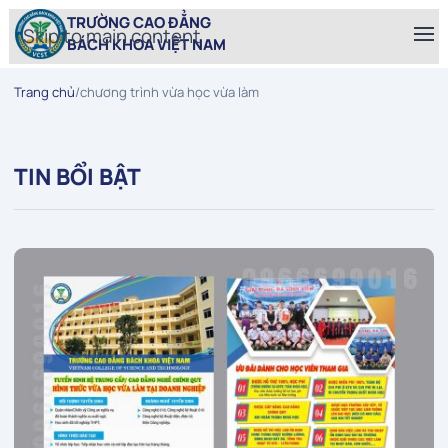
TRƯỜNG CAO ĐẲNG
Skip to main content
BÁCH KHOA VIỆT NAM
Trang chủ
/
chương trình vừa học vừa làm
TIN BỔI BẬT