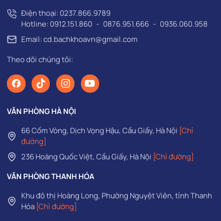
Điện thoại:
0237.866.9789
Hotline:
0912.151.860
-
0876.951.666
-
0936.060.958
Email: cd.bachkhoavn@gmail.com
Theo dõi chúng tôi:
VĂN PHÒNG HÀ NỘI
66 Cốm Vòng, Dịch Vọng Hậu, Cầu Giấy, Hà Nội
[Chỉ
đường]
236 Hoàng Quốc Việt, Cầu Giấy, Hà Nội
[Chỉ đường]
VĂN PHÒNG THANH HÓA
Khu đô thị Hoàng Long, Phường Nguyệt Viên, tỉnh Thanh
Hóa
[Chỉ đường]