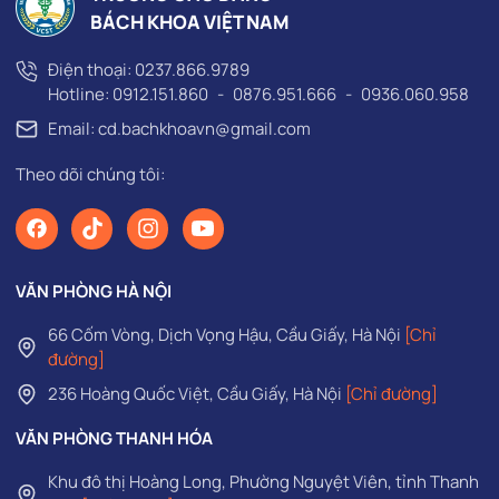
BÁCH KHOA VIỆT NAM
Điện thoại:
0237.866.9789
Hotline:
0912.151.860
-
0876.951.666
-
0936.060.958
Email: cd.bachkhoavn@gmail.com
Theo dõi chúng tôi:
VĂN PHÒNG HÀ NỘI
66 Cốm Vòng, Dịch Vọng Hậu, Cầu Giấy, Hà Nội
[Chỉ
đường]
236 Hoàng Quốc Việt, Cầu Giấy, Hà Nội
[Chỉ đường]
VĂN PHÒNG THANH HÓA
Khu đô thị Hoàng Long, Phường Nguyệt Viên, tỉnh Thanh