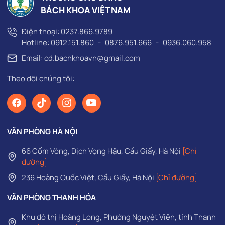
BÁCH KHOA VIỆT NAM
Điện thoại:
0237.866.9789
Hotline:
0912.151.860
-
0876.951.666
-
0936.060.958
Email: cd.bachkhoavn@gmail.com
Theo dõi chúng tôi:
VĂN PHÒNG HÀ NỘI
66 Cốm Vòng, Dịch Vọng Hậu, Cầu Giấy, Hà Nội
[Chỉ
đường]
236 Hoàng Quốc Việt, Cầu Giấy, Hà Nội
[Chỉ đường]
VĂN PHÒNG THANH HÓA
Khu đô thị Hoàng Long, Phường Nguyệt Viên, tỉnh Thanh