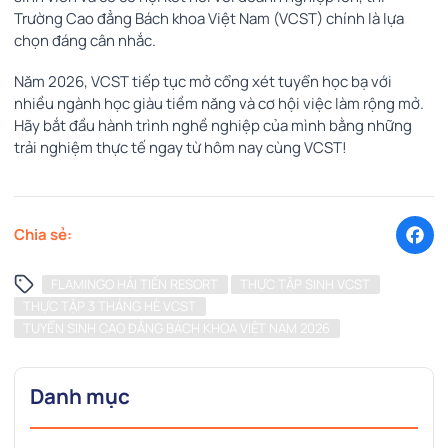
Trường Cao đẳng Bách khoa Việt Nam (VCST) chính là lựa
chọn đáng cân nhắc.
Năm 2026, VCST tiếp tục mở cổng xét tuyển học bạ với
nhiều ngành học giàu tiềm năng và cơ hội việc làm rộng mở.
Hãy bắt đầu hành trình nghề nghiệp của mình bằng những
trải nghiệm thực tế ngay từ hôm nay cùng VCST!
Chia sẻ:
FLAMINGO HẢI TIẾN RESORT
THỰC TẬP SINH VCST
THỰC TẬP 3 THÁNG HÈ VCST
TUYỂN SINH CAO ĐẲNG BÁCH KHOA VIỆT NAM 2026
Danh mục