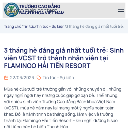
TRƯỜNG CAO ĐẲNG
Skip to main content
BÁCH KHOA VIỆT NAM
Trang chủ
/
Tin tức
/
Tin tức - Sự kiện
/
3 tháng hè đáng giá nhất tuổi trẻ:
3 tháng hè đáng giá nhất tuổi trẻ: Sinh
viên VCST trở thành nhân viên tại
FLAMINGO HẢI TIẾN RESORT
22/06/2026
Tin tức - Sự kiện
Mùa hè của tuổi trẻ thường gắn với những chuyến đi, những
ngày nghỉ ngơi hay những cuộc gặp gỡ bạn bè. Thế nhưng,
với nhiều sinh viên Trường Cao đẳng Bách khoa Việt Nam
(VCST), mùa hè năm nay lại mang một ý nghĩa hoàn toàn
khác. Đó là hành trình ba tháng sống, làm việc và trưởng
thành tại Flamingo Hải Tiến Resort – khu nghỉ dưỡng 5 sao
nổi tiếng bên bờ biển Thanh Hóa.