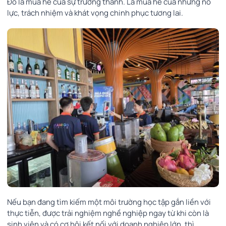
Đó là mùa hè của sự trưởng thành. Là mùa hè của những nỗ
lực, trách nhiệm và khát vọng chinh phục tương lai.
Nếu bạn đang tìm kiếm một môi trường học tập gắn liền với
thực tiễn, được trải nghiệm nghề nghiệp ngay từ khi còn là
sinh viên và có cơ hội kết nối với doanh nghiệp lớn, thì