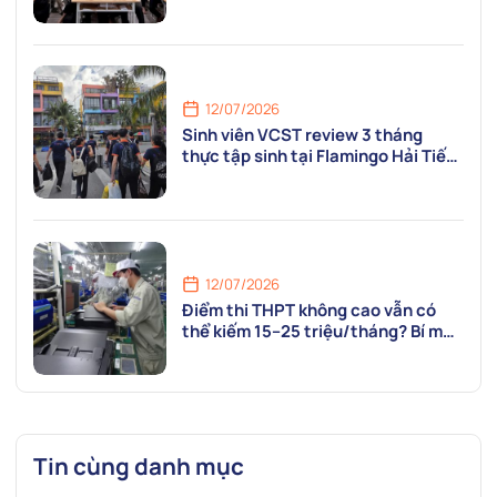
tại VCST
12/07/2026
Sinh viên VCST review 3 tháng
thực tập sinh tại Flamingo Hải Tiến
Resort: “Mỗi ngày là một ngày được
va chạm với nghề thật!”
12/07/2026
Điểm thi THPT không cao vẫn có
thể kiếm 15–25 triệu/tháng? Bí mật
nằm ở ngành Điện Công nghiệp
VCST
Tin cùng danh mục