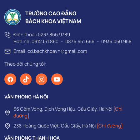
TRƯỜNG CAO ĐẲNG
BÁCH KHOA VIỆT NAM
Điện thoại:
0237.866.9789
Hotline:
0912.151.860
-
0876.951.666
-
0936.060.958
Email: cd.bachkhoavn@gmail.com
Theo dõi chúng tôi:
VĂN PHÒNG HÀ NỘI
66 Cốm Vòng, Dịch Vọng Hậu, Cầu Giấy, Hà Nội
[Chỉ
đường]
236 Hoàng Quốc Việt, Cầu Giấy, Hà Nội
[Chỉ đường]
VĂN PHÒNG THANH HÓA