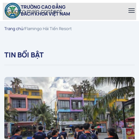
TRƯỜNG CAO ĐẲNG
Skip to main content
BÁCH KHOA VIỆT NAM
Trang chủ
/
Flamingo Hải Tiến Resort
TIN BỔI BẬT