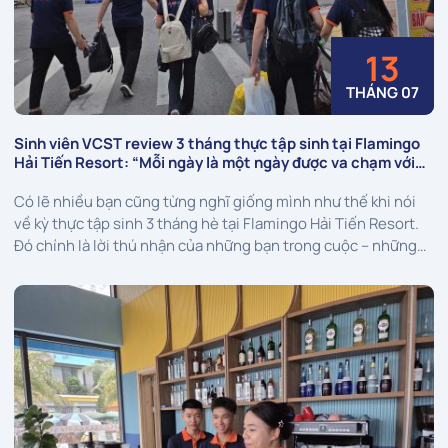
13
THÁNG 07
Sinh viên VCST review 3 tháng thực tập sinh tại Flamingo
Hải Tiến Resort: “Mỗi ngày là một ngày được va chạm với
nghề thật!”
Có lẽ nhiều bạn cũng từng nghĩ giống mình như thế khi nói
về kỳ thực tập sinh 3 tháng hè tại Flamingo Hải Tiến Resort.
Đó chính là lời thú nhận của những bạn trong cuộc – những
sinh viên VCST đang thực tập sinh tại resort 5 sao. ...