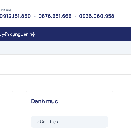
Hotline
0912.151.860
-
0876.951.666
-
0936.060.958
uyển dụng
Liên hệ
Danh mục
→ Giới thiệu