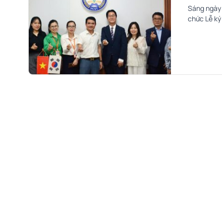
Sáng ngày 
chức Lễ ký
Quốc). Sự 
dục...