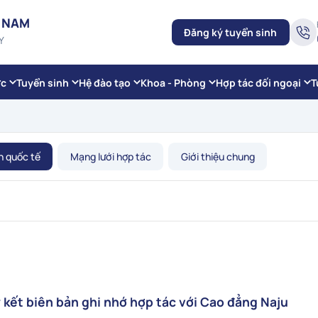
 NAM
Đăng ký tuyển sinh
Y
ức
Tuyển sinh
Hệ đào tạo
Khoa - Phòng
Hợp tác đối ngoại
T
h quốc tế
Mạng lưới hợp tác
Giới thiệu chung
 kết biên bản ghi nhớ hợp tác với Cao đẳng Naju