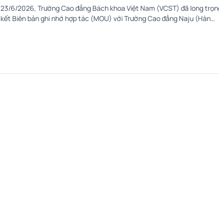
23/6/2026, Trường Cao đẳng Bách khoa Việt Nam (VCST) đã long trọn
 kết Biên bản ghi nhớ hợp tác (MOU) với Trường Cao đẳng Naju (Hàn
kiện đánh dấu bước phát triển quan trọng trong chiến lược quốc tế hóa