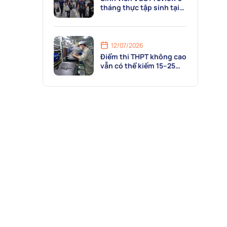
tháng thực tập sinh tại
Flamingo Hải Tiến
Resort: “Mỗi ngày là một
ngày được va chạm với
nghề thật!”
12/07/2026
Điểm thi THPT không cao
vẫn có thể kiếm 15–25
triệu/tháng? Bí mật nằm
ở ngành Điện Công
nghiệp VCST