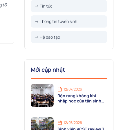
g tổ
→ Tin tức
 giáo
→ Thông tin tuyển sinh
→ Hệ đào tạo
Mới cập nhật
12/07/2026
Rộn ràng không khí
nhập học của tân sinh
viên ngành Công nghệ Ô
tô tại VCST
12/07/2026
Sinh viên VCST review 3