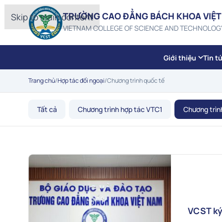
TRƯỜNG CAO ĐẲNG BÁCH KHOA VIỆT
Skip to main content
VIETNAM COLLEGE OF SCIENCE AND TECHNOLOG
Giới thiệu
Tin t
Trang chủ
/
Hợp tác đối ngoại
/
Chương trình quốc tế
Tất cả
Chương trình hợp tác VTC1
Chương trìn
VCST ký